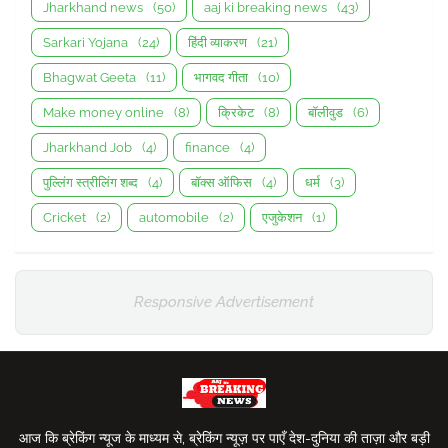
Jharkhand news
(50)
aaj ki breaking news
(43)
Sarkari Yojana
(24)
हिंदी व्याकरण
(21)
Bhagwat Geeta
(11)
भागवद गीता
(10)
Make money online
(8)
क्रिकेट
(8)
बॉलीवुड
(6)
Jharkhand Job
(4)
finance
(4)
पुल्लिंग स्त्रीलिंग शब्द
(4)
बॉक्स ऑफिस
(4)
धर्म
(3)
Cricket
(2)
automobile
(2)
एजुकेशन
(1)
Responsive Advertisement
आज कि ब्रेकिंग न्यूज के माध्यम से, ब्रेकिंग न्यूज़ पर पाएँ देश-दुनिया की ताज़ा और बड़ी