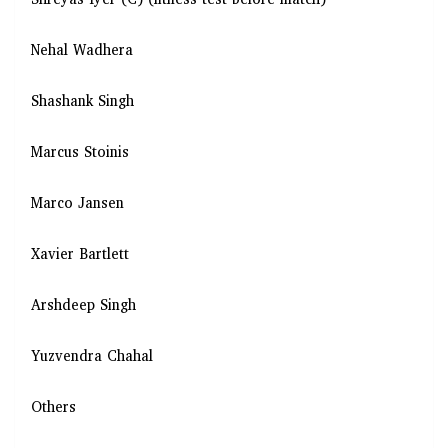
Shreyas Iyer (C) (fitness test before match)
Nehal Wadhera
Shashank Singh
Marcus Stoinis
Marco Jansen
Xavier Bartlett
Arshdeep Singh
Yuzvendra Chahal
Others