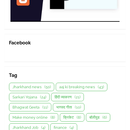
Facebook
Tag
Jharkhand news
(50)
aaj ki breaking news
(43)
Sarkari Yojana
(24)
हिंदी व्याकरण
(21)
Bhagwat Geeta
(11)
भागवद गीता
(10)
Make money online
(8)
क्रिकेट
(8)
बॉलीवुड
(6)
Jharkhand Job
(4)
finance
(4)