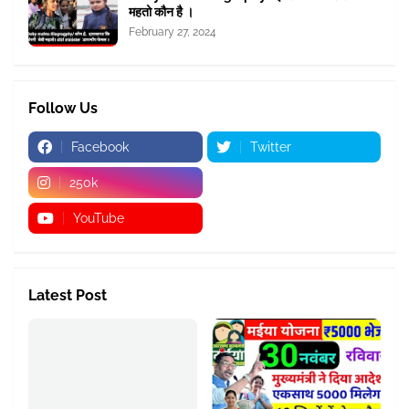
महतो कौन है ।
February 27, 2024
Follow Us
Facebook
Twitter
250k
YouTube
Latest Post